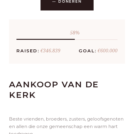
DONEREN
58
€346.839
€600.000
RAISED:
GOAL:
AANKOOP VAN DE
KERK
Beste vrienden, broeders, zusters, geloofsgenoten
en allen die onze gemeenschap een warm hart
toedragen,