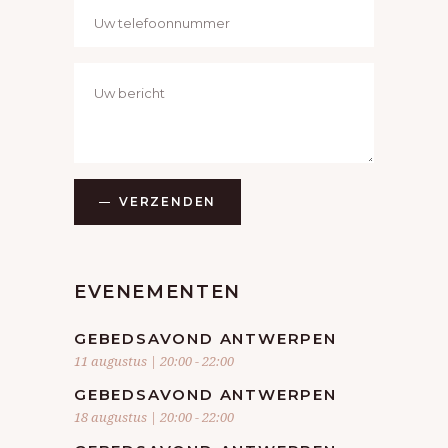
Bedrag
€300
ANONIEM
Bedrag
€500
DAVIT MELIK-SHAHNAZARYAN
Bedrag
€500
VERZENDEN
DAVID GHARAKESHISHYAN
Bedrag
€1.000
GHL LOGISTICS
EVENEMENTEN
Bedrag
€2.000
GEBEDSAVOND ANTWERPEN
VERSO LOGISTIC
11 augustus | 20:00
-
22:00
Bedrag
€4.000
GEBEDSAVOND ANTWERPEN
18 augustus | 20:00
-
22:00
MURADYAN GHAZARYAN HARUTYUN