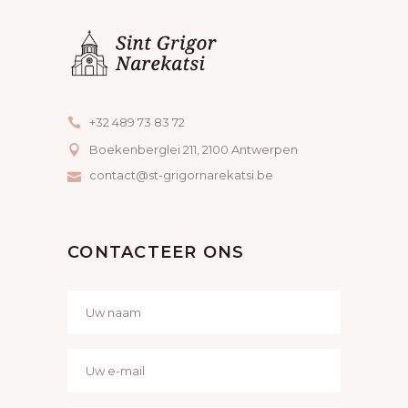
ARMEN POGHOSYAN
Bedrag
€500
HAYKLAND SRL
Bedrag
€500
+32 489 73 83 72
ARARAT BAGHDASARYAN
Boekenberglei 211, 2100 Antwerpen
Bedrag
€100
contact@st-grigornarekatsi.be
SERGO GHUKASYAN
Bedrag
€100
CONTACTEER ONS
MARIE CHRIST VERSCHUEREN
Bedrag
€150
VARDAN POGHOSYAN
Bedrag
€200
ANONIEM