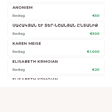
ANONIEM
Bedrag
€10.000
Bedrag
€50
PETROSYAN GROUP
ՍԱՀԱԿՅԱՆ ԵՒ ՏԵՐ֊ՆՇԱՆՅԱՆ ԸՆՏԱՆԻՔ
Bedrag
€10.000
Bedrag
€500
BKD EXPRESS
KAREN MEISE
Bedrag
€10.000
Bedrag
€1.000
ELISABETH KRMOIAN
Bedrag
€20
ELISABETH KRMOIAN
Bedrag
€5
FAMILIE ELBAKYAN
Bedrag
€150