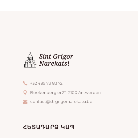
+32 489 73 83 72
Boekenberglei 211, 2100 Antwerpen
contact@st-grigornarekatsi.be
ՀԵՏԱԴԱՐՁ ԿԱՊ