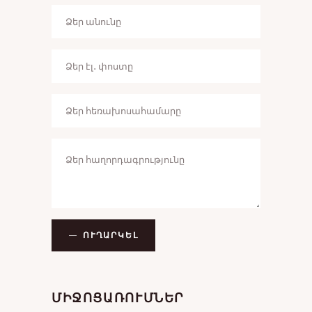
ՈՒՂԱՐԿԵԼ
ՄԻՋՈՑԱՌՈՒՄՆԵՐ