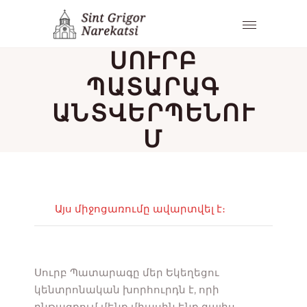
ՍՈՒՐԲ
ՊԱՏԱՐԱԳ
ԱՆՏՎԵՐՊԵՆՈՒ
Մ
Այս միջոցառումը ավարտվել է։
Սուրբ Պատարագը մեր Եկեղեցու
կենտրոնական խորհուրդն է, որի
ընթացքում մենք միասին ենք գալիս