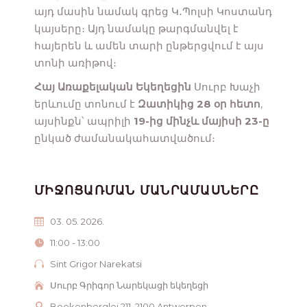
այդ մասին նամակ գրեց Կ․Պոլսի Կոստանդ
կայսերը։ Այդ նամակը թարգմանվել է
հայերեն և ամեն տարի ընթերցվում է այս
տոնի առիթով։
Հայ Առաքելական Եկեղեցին
Սուրբ Խաչի
երևումը տոնում է
Զատիկից 28 օր հետո
,
այսինքն՝ ապրիլի
19-ից մինչև մայիսի 23-ը
ընկած ժամանակահատվածում։
ՄԻՋՈՑԱՌՄԱՆ ՄԱՆՐԱՄԱՍՆԵՐԸ
03. 05. 2026.
11:00 - 13:00
Sint Grigor Narekatsi
Սուրբ Գրիգոր Նարեկացի եկեղեցի
Boekenberglei 211, 2100 Antwerpen