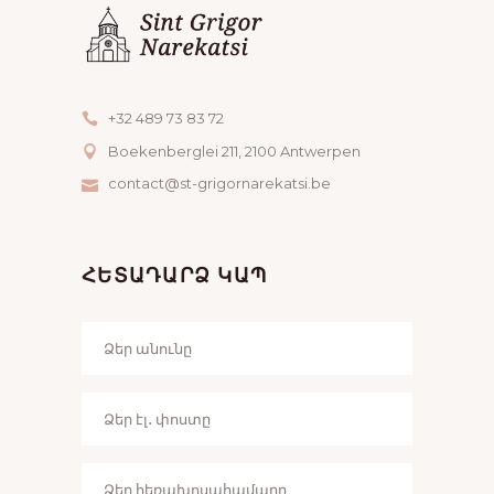
+32 489 73 83 72
Boekenberglei 211, 2100 Antwerpen
contact@st-grigornarekatsi.be
ՀԵՏԱԴԱՐՁ ԿԱՊ