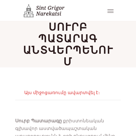
ՍՈՒՐԲ
ՊԱՏԱՐԱԳ
ԱՆՏՎԵՐՊԵՆՈՒ
Մ
Այս միջոցառումը ավարտվել է։
Սուրբ Պատարագը
քրիստոնեական
գլխավոր աստվածապաշտական
արարողությունն է, որի ընթացքում մենք