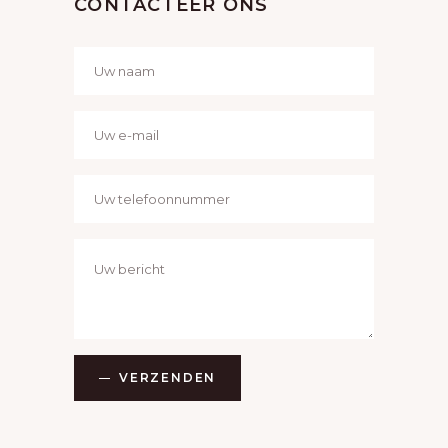
A
CONTACTEER ONS
V
I
G
A
T
I
E
VERZENDEN