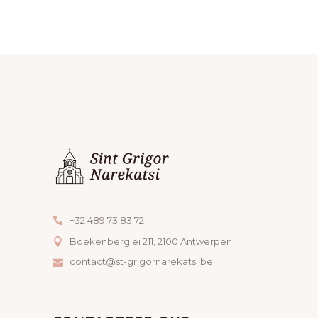
A
N
V
W
I
E
G
E
A
R
T
G
I
E
E
V
+32 489 73 83 72
E
Boekenberglei 211, 2100 Antwerpen
N
contact@st-grigornarekatsi.be
N