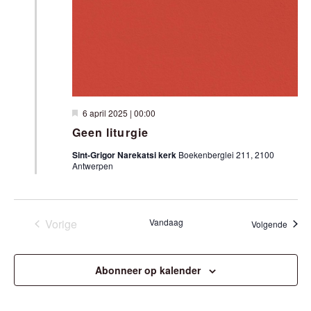
E
E
N
N
T
T
W
E
E
Uitgelicht
6 april 2025 | 00:00
N
E
Geen liturgie
Z
R
Sint-Grigor Narekatsi kerk
Boekenberglei 211, 2100
Antwerpen
O
G
A
E
V
K
Vorige
Vandaag
Evene
Volgende
Evenementen
E
E
N
Abonneer op kalender
N
N
E