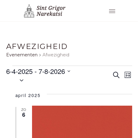
AFWEZIGHEID
Evenementen
Afwezigheid
EVENEMENTEN
6-4-2025
 - 
7-8-2026
E
E
Zoeken
Lijst
Selecteer
V
V
een
E
datum.
april 2025
E
N
N
ZO
6
E
E
M
M