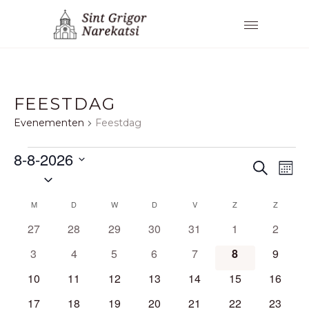
FEESTDAG
Evenementen
Feestdag
EVENEMENTEN
8-8-2026
E
E
Zoeken
Maan
Selecteer
V
V
een
K
M
MAANDAG
D
DINSDAG
W
WOENSDAG
D
DONDERDAG
V
VRIJDAG
Z
ZATERDAG
Z
ZONDA
E
datum.
E
0
0
0
0
0
0
0
27
28
29
30
31
1
2
A
N
N
evenementen
evenementen
evenementen
evenementen
evenementen
evenementen
evenem
0
0
0
0
0
0
0
3
4
5
6
7
8
9
L
E
E
evenementen
evenementen
evenementen
evenementen
evenementen
evenementen
evenem
0
0
0
0
0
0
0
10
11
12
13
14
15
16
E
M
evenementen
evenementen
evenementen
evenementen
evenementen
evenementen
evenem
M
0
0
0
0
0
0
0
17
18
19
20
21
22
23