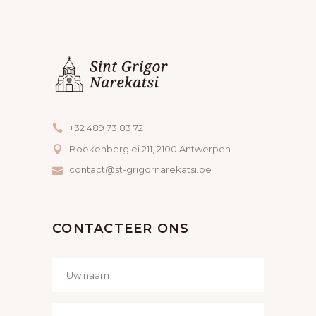
A
M
N
V
E
W
I
N
E
G
T
E
A
E
R
T
+32 489 73 83 72
N
Boekenberglei 211, 2100 Antwerpen
G
I
contact@st-grigornarekatsi.be
E
E
V
CONTACTEER ONS
E
N
N