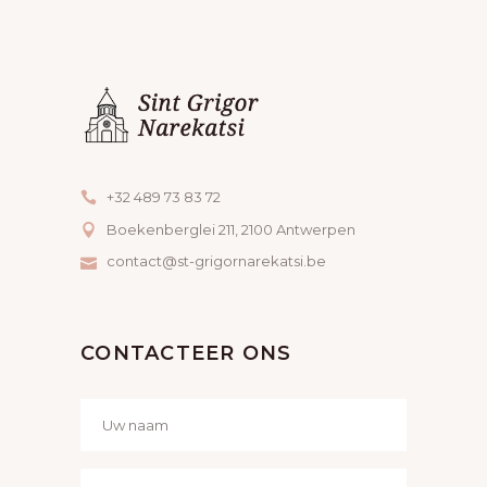
I
G
A
T
I
E
+32 489 73 83 72
Boekenberglei 211, 2100 Antwerpen
contact@st-grigornarekatsi.be
CONTACTEER ONS