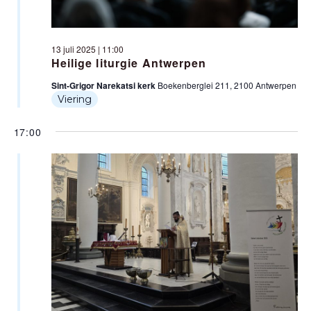
T
W
E
E
13 juli 2025 | 11:00
N
Heilige liturgie Antwerpen
E
Sint-Grigor Narekatsi kerk
Boekenberglei 211, 2100 Antwerpen
Z
R
Viering
O
G
17:00
A
E
V
K
E
E
N
N
N
E
A
N
V
W