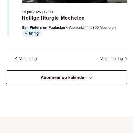
I
E
G
13 juli 2025 | 17:00
Heilige liturgie Mechelen
E
A
Sint-Pieters-en-Pauluskerk
Veemarkt 44, 2800 Mechelen
R
T
Viering
G
I
E
E
Vorige dag
Volgende dag
V
E
Abonneer op kalender
N
N
A
V