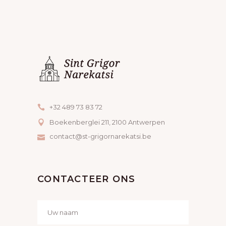
I
E
G
E
A
R
T
G
I
E
E
V
+32 489 73 83 72
Boekenberglei 211, 2100 Antwerpen
E
contact@st-grigornarekatsi.be
N
N
CONTACTEER ONS
A
V