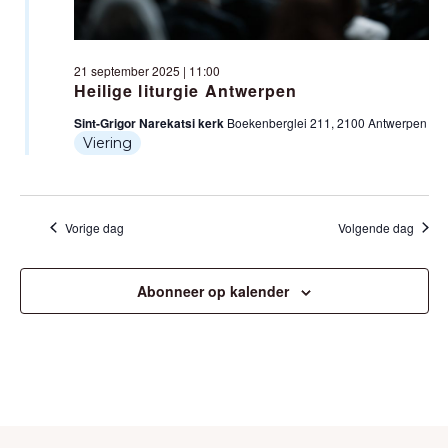
T
W
E
E
21 september 2025 | 11:00
N
Heilige liturgie Antwerpen
E
Sint-Grigor Narekatsi kerk
Boekenberglei 211, 2100 Antwerpen
Z
R
Viering
O
G
A
E
Vorige dag
Volgende dag
V
K
E
E
Abonneer op kalender
N
N
N
E
A
N
V
W